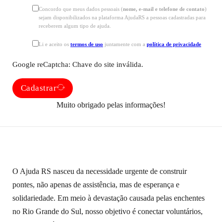
Concordo que meus dados pessoais (
nome, e-mail e telefone de contato
)
sejam disponibilizados na plataforma AjudaRS a pessoas cadastradas para
receberem algum tipo de ajuda.
Li e aceito os
termos de uso
juntamente com a
política de privacidade
Google reCaptcha: Chave do site inválida.
Cadastrar
Muito obrigado pelas informações!
O Ajuda RS nasceu da necessidade urgente de construir
pontes, não apenas de assistência, mas de esperança e
solidariedade. Em meio à devastação causada pelas enchentes
no Rio Grande do Sul, nosso objetivo é conectar voluntários,