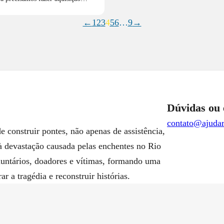
←
1
2
3
4
5
6
…
9
→
Dúvidas ou 
contato@ajudar
 construir pontes, não apenas de assistência,
à devastação causada pelas enchentes no Rio
luntários, doadores e vítimas, formando uma
 a tragédia e reconstruir histórias.