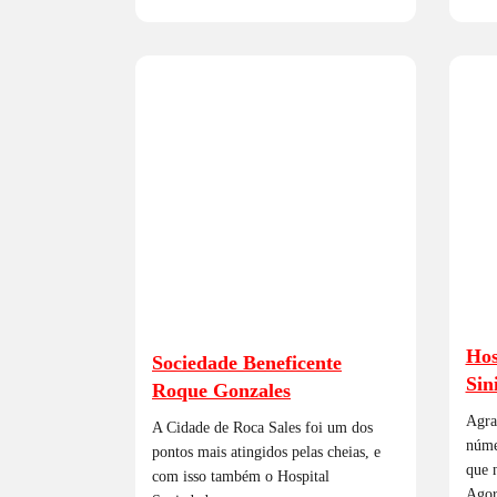
Hos
Sociedade Beneficente
Sin
Roque Gonzales
Agra
A Cidade de Roca Sales foi um dos
núme
pontos mais atingidos pelas cheias, e
que n
com isso também o Hospital
Agor