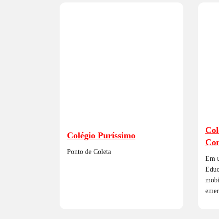
Col
Colégio Puríssimo
Con
Ponto de Coleta
Em u
Educ
mobi
emer