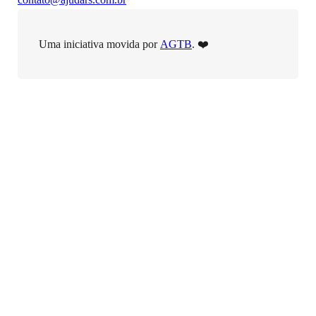
Uma iniciativa movida por
AGTB
. ❤️