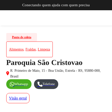
Conectando quem ajuda com quem precisa
Ponto de coleta
Alimentos
,
Fraldas
,
Limpeza
Paroquia São Cristovao
R. Primeiro de Maio, 15 - Boa União, Estrela - RS, 95880-000,
Brasil
Whatsapp
Telefone
Visão geral