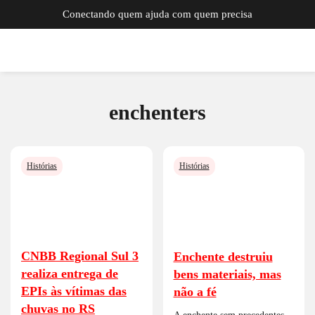
Conectando quem ajuda com quem precisa
enchenters
Histórias
Histórias
CNBB Regional Sul 3
Enchente destruiu
realiza entrega de
bens materiais, mas
EPIs às vítimas das
não a fé
chuvas no RS