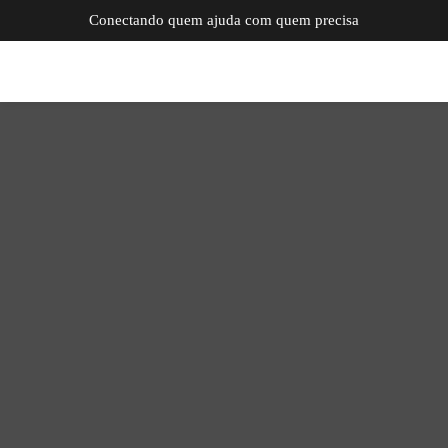
Conectando quem ajuda com quem precisa
Escutai: ouvidos e coração
atento para cuidar de quem foi
impactado pelos deslizamentos
no RS