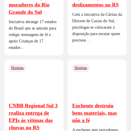
moradores do Rio
deslizamentos no RS
Grande do Sul
Com a iniciativa da Cáritas da
Diocese de Caxias do Sul,
Iniciativa abrange 17 estados
psicólogas se colocaram à
do Brasil que se uniram para
disposição para escutar quem
redigir mensagens de fé e
precisou…
apoio Crianças de 17
estados…
Histórias
Histórias
CNBB Regional Sul 3
Enchente destruiu
realiza entrega de
bens materiais, mas
EPIs às vítimas das
não a fé
chuvas no RS
A enchente sem precedentes