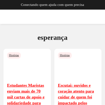
Conectando quem ajuda com quem precisa
esperança
Histórias
Histórias
Estudantes Maristas
Escutai: ouvidos e
enviam mais de 70
coração atento para
mil cartas de apoio e
cuidar de quem foi
solidariedade para
impactado pelos